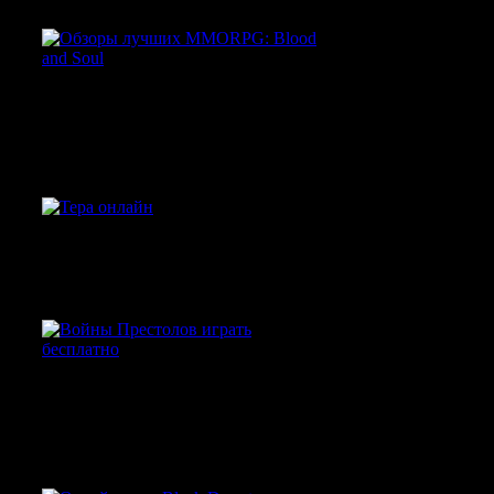
Обзоры лучших
MMORPG: Blood and
Soul
Тера онлайн — более 10
международных наград!
Войны Престолов:
Сразись с древним
злом и одержи победу!