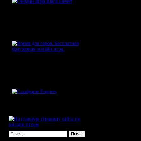
Black Desert — самая
ожидаемая игра 2015
года
Время для Героя -
браузерная MMORPG в
стиле фэнтези
Goodgame Empires
Найти: