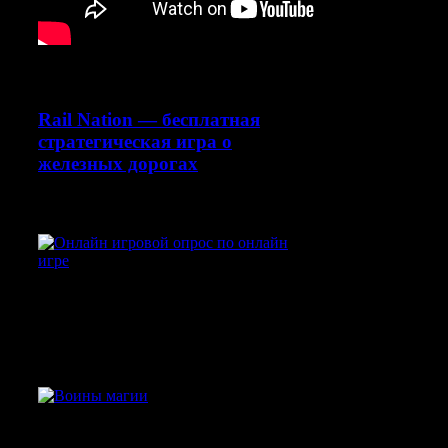
Ещё об игре в этом посте:
Rail Nation — бесплатная
стратегическая игра о
железных дорогах
Смотрите также:
Узнай, какая игра тебе
подходит и получи
подарок!
Воины Магии