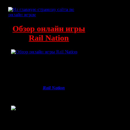
Обзор онлайн игры
Rail Nation
В наше время рынок компьютерных
игр развивается во многих
направлениях, одно из которых –
онлайн игры. Данная статья
расскажет о достаточно популярной
онлайн игре —
Rail Nation
, которую
создала немецкая компания Travian
Games GmbH.
Тематика данной игры – поезда и
перевозка различных товаров между
городами в игровом мире. Игра
разработана на 23 языках, что