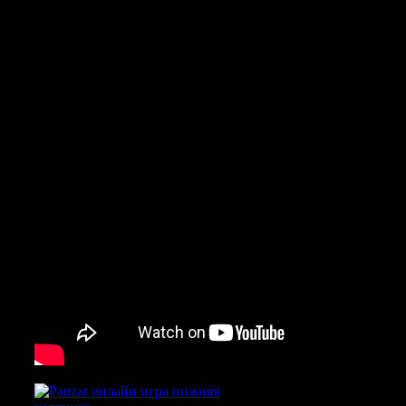
способен проникнуть в сон Аргуса,
всё таки влияет на происходящее
искажая и развращая тела и души
обитателей мира.