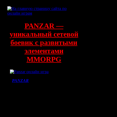
PANZAR —
уникальный сетевой
боевик с развитыми
элементами
MMORPG
«
PANZAR
» — это захватывающий
экшен от третьего лица, который
выполнен с соблюдением традиций
командных сетевых игр,
выпускаемых в настоящее время.
Войди в мистический мир магии и
меча. Тебя ждут хитроумные заклятия