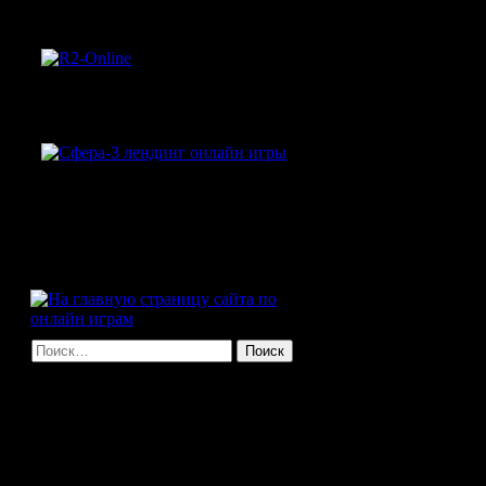
на земле и на море
R2 Online
Сфера-3: Культовая
российская MMORPG
вернулась!
Найти: