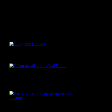
DarkOrbit –
Присоединяйся к
межгалактической
борьбе за контроль над
галактикой
Goodgame Empires
Обзор онлайн игры Rail
Nation
War Thunder: в воздухе,